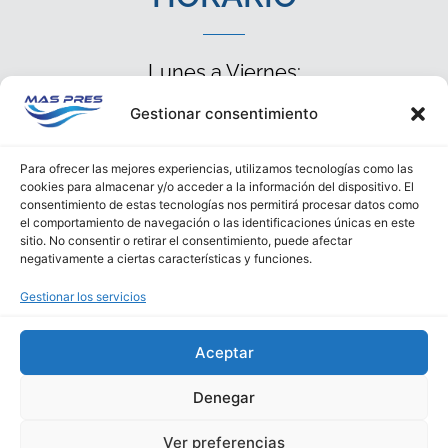
Lunes a Viernes:
- 9:00h a 14:00h
Gestionar consentimiento
- 15:30h a 18:30h
Para ofrecer las mejores experiencias, utilizamos tecnologías como las
CONTACTO
cookies para almacenar y/o acceder a la información del dispositivo. El
consentimiento de estas tecnologías nos permitirá procesar datos como
el comportamiento de navegación o las identificaciones únicas en este
sitio. No consentir o retirar el consentimiento, puede afectar
977 39 34 44
negativamente a ciertas características y funciones.
659 09 04 44
Gestionar los servicios
maspres@maspres.com
Aceptar
Denegar
Ver preferencias